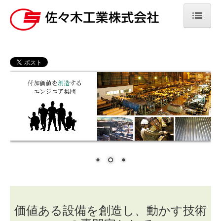
ホーム
会社案内
会社概要
社長挨拶
人材方針
本社、各支店アクセス
業務案内
グループ会社
価値ある設備を創造し、動かす技術
呉港工業運輸株式会社