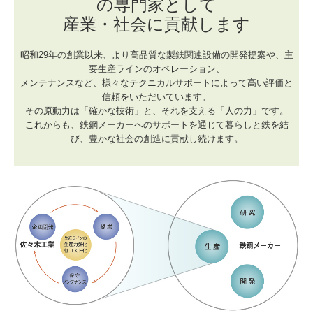
の専門家として
産業・社会に貢献します
ゴコウ株式会社
昭和29年の創業以来、より高品質な製鉄関連設備の開発提案や、主
採用情報
要生産ラインのオペレーション、
メンテナンスなど、様々なテクニカルサポートによって高い評価と
採用案内
信頼をいただいています。
その原動力は「確かな技術」と、それを支える「人の力」です。
先輩社員の声
これからも、鉄鋼メーカーへのサポートを通じて暮らしと鉄を結
び、豊かな社会の創造に貢献し続けます。
社内風景
資格関連
社内報
本社
阪神支店
広島事業所